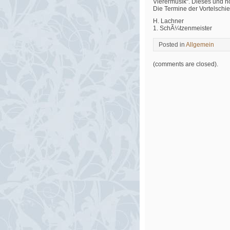
Vierermusik“. Dieses und n
Die Termine der Vortelschi
H. Lachner
1. SchÃ¼tzenmeister
Posted in
Allgemein
(comments are closed).