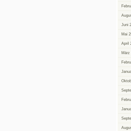
Febru
Augus
Juni 
Mai 2
April
März
Febru
Janua
Oktob
Sept
Febru
Janua
Sept
Augus