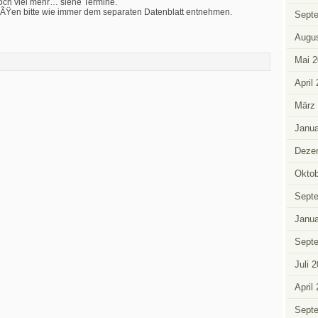
och viel mehr… siehe Termine.
eÃŸen bitte wie immer dem separaten Datenblatt entnehmen.
Sept
Augus
Mai 2
April
März
Janua
Deze
Oktob
Sept
Janua
Sept
Juli 
April
Sept