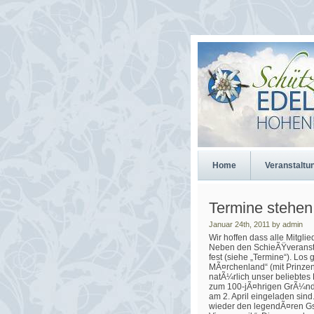
Home
Veranstaltu
Termine stehen 
Januar 24th, 2011 by admin
Wir hoffen dass alle Mitgli
Neben den SchieÃŸveransta
fest (siehe „Termine“). Los
MÃ¤rchenland“ (mit Prinze
natÃ¼rlich unser beliebtes
zum 100-jÃ¤hrigen GrÃ¼nd
am 2. April eingeladen sin
wieder den legendÃ¤ren Gst