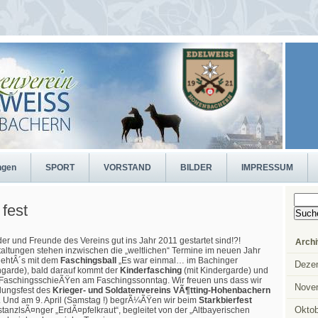
ngen
SPORT
VORSTAND
BILDER
IMPRESSUM
Suche
nach:
fest
eder und Freunde des Vereins gut ins Jahr 2011 gestartet sind!?!
Archi
ltungen stehen inzwischen die „weltlichen“ Termine im neuen Jahr
 gehtÂ´s mit dem
Faschingsball
„Es war einmal… im Bachinger
Deze
ngarde), bald darauf kommt der
Kinderfasching
(mit Kindergarde) und
 FaschingsschieÃŸen am Faschingssonntag. Wir freuen uns dass wir
Nove
ungsfest des
Krieger- und Soldatenvereins VÃ¶tting-Hohenbachern
d. Und am 9. April (Samstag !) begrÃ¼ÃŸen wir beim
Starkbierfest
Oktob
anzlsÃ¤nger „ErdÃ¤pfelkraut“, begleitet von der „Altbayerischen