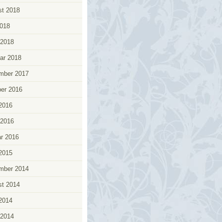
t 2018
018
 2018
ar 2018
mber 2017
er 2016
 2016
 2016
r 2016
 2015
mber 2014
t 2014
 2014
 2014