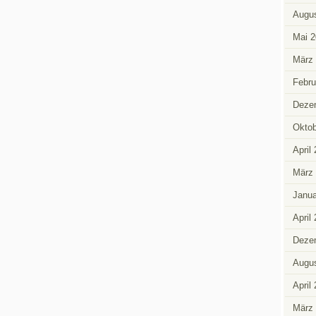
Augus
Mai 2
März
Febru
Deze
Oktob
April
März
Janua
April
Deze
Augus
April
März