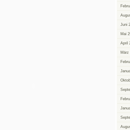
Febru
Augus
Juni 
Mai 2
April
März
Febru
Janua
Oktob
Sept
Febru
Janua
Sept
Augus