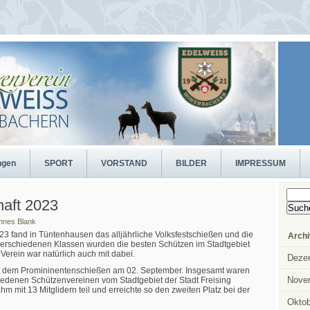
ngen
SPORT
VORSTAND
BILDER
IMPRESSUM
Suche
nach:
haft 2023
nnes Blank
23 fand in Tüntenhausen das alljährliche Volksfestschießen und die
Archi
n verschiedenen Klassen wurden die besten Schützen im Stadtgebiet
 Verein war natürlich auch mit dabei.
Deze
it dem Promininentenschießen am 02. September. Insgesamt waren
Nove
edenen Schützenvereinen vom Stadtgebiet der Stadt Freising
 mit 13 Mitglidern teil und erreichte so den zweiten Platz bei der
Oktob