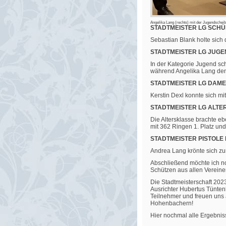
Angelika Lang (rechts) mit der Jugendschei
STADTMEISTER LG SCHÜLE
Sebastian Blank holte sich d
STADTMEISTER LG JUGEND 
In der Kategorie Jugend sch
während Angelika Lang den 
STADTMEISTER LG DAMEN 
Kerstin Dexl konnte sich mi
STADTMEISTER LG ALTERS
Die Altersklasse brachte e
mit 362 Ringen 1. Platz und
STADTMEISTER PISTOLE 
Andrea Lang krönte sich zu
Abschließend möchte ich no
Schützen aus allen Vereinen
Die Stadtmeisterschaft 202
Ausrichter Hubertus Tüntenh
Teilnehmer und freuen uns a
Hohenbachern!
Hier nochmal alle Ergebnis