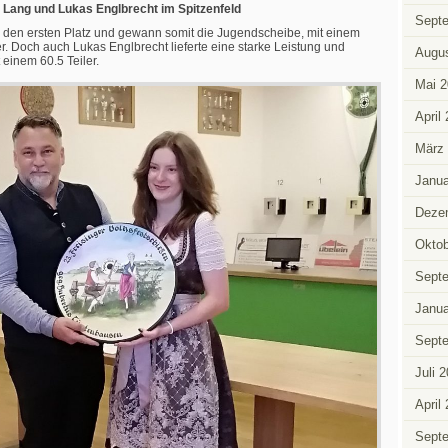
 Lang und Lukas Englbrecht im Spitzenfeld
Sept
h den ersten Platz und gewann somit die Jugendscheibe, mit einem
r. Doch auch Lukas Englbrecht lieferte eine starke Leistung und
Augus
 einem 60.5 Teiler.
Mai 2
April
März
Janua
Deze
Oktob
Sept
Janua
Sept
Juli 
April
Sept