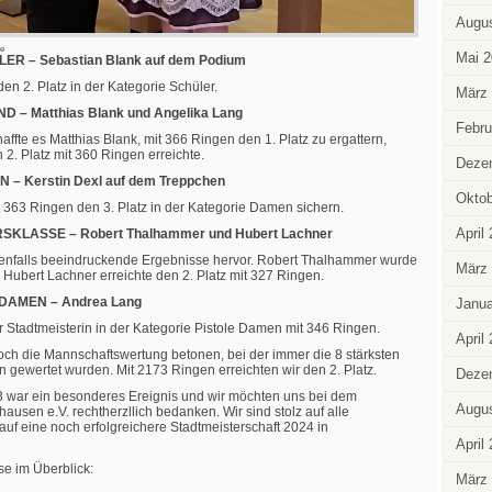
Augus
be
Mai 2
R – Sebastian Blank auf dem Podium
en 2. Platz in der Kategorie Schüler.
März
– Matthias Blank und Angelika Lang
Febru
affte es Matthias Blank, mit 366 Ringen den 1. Platz zu ergattern,
2. Platz mit 360 Ringen erreichte.
Deze
– Kerstin Dexl auf dem Treppchen
Oktob
t 363 Ringen den 3. Platz in der Kategorie Damen sichern.
April
KLASSE – Robert Thalhammer und Hubert Lachner
benfalls beeindruckende Ergebnisse hervor. Robert Thalhammer wurde
März
 Hubert Lachner erreichte den 2. Platz mit 327 Ringen.
DAMEN – Andrea Lang
Janua
r Stadtmeisterin in der Kategorie Pistole Damen mit 346 Ringen.
April
ch die Mannschaftswertung betonen, bei der immer die 8 stärksten
 gewertet wurden. Mit 2173 Ringen erreichten wir den 2. Platz.
Deze
3 war ein besonderes Ereignis und wir möchten uns bei dem
Augus
ausen e.V. rechtherzllich bedanken. Wir sind stolz auf alle
uf eine noch erfolgreichere Stadtmeisterschaft 2024 in
April
se im Überblick:
März